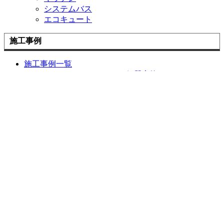
システムバス
エコキュート
施工事例
施工事例一覧
トイレのリフォーム・ 便器交換
洗面化粧台の リフォーム交換
キッチン・台所の リフォーム交換
風呂・浴室・ユニットバスの リフォーム交換
内装リフォーム（壁紙の張替え、床・フローリン
グの 張替え）
家のお困りごと 修理・補修
外壁塗装リフォーム ・外壁工事
お客様の声
お客様の声一覧
お役立ち情報