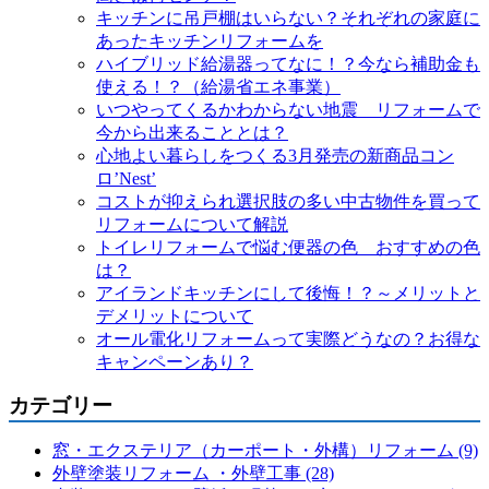
キッチンに吊戸棚はいらない？それぞれの家庭に
あったキッチンリフォームを
ハイブリッド給湯器ってなに！？今なら補助金も
使える！？（給湯省エネ事業）
いつやってくるかわからない地震 リフォームで
今から出来ることとは？
心地よい暮らしをつくる3月発売の新商品コン
ロ’Nest’
コストが抑えられ選択肢の多い中古物件を買って
リフォームについて解説
トイレリフォームで悩む便器の色 おすすめの色
は？
アイランドキッチンにして後悔！？～メリットと
デメリットについて
オール電化リフォームって実際どうなの？お得な
キャンペーンあり？
カテゴリー
窓・エクステリア（カーポート・外構）リフォーム (9)
外壁塗装リフォーム ・外壁工事 (28)