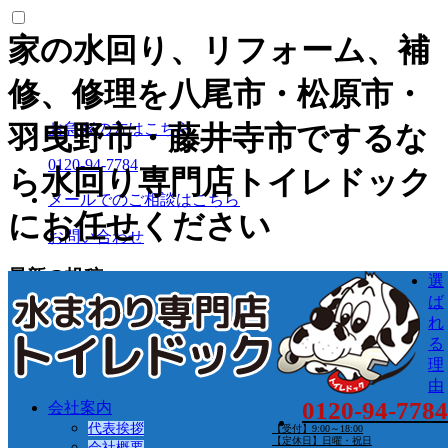
家の水回り、リフォーム、補
修、修理を八尾市・松原市・
お急ぎの方はこちら
羽曳野市・藤井寺市でするな
0120-94-7784
ら水回り専門店トイレドック
メールでのご相談はこちら
にお任せください
お問い合わせ
最新の投稿
選
ば
2024年4月 休業日のお知らせ
れ
家族が快適に使いやすいキッチンと洗面化粧台の
る
高さは何センチ？
理
キッチンに吊戸棚はいらない？それぞれの家庭に
由
あったキッチンリフォームを
0120-94-7784
会社案内
ハイブリッド給湯器ってなに！？今なら補助金も
代表挨拶
【受付】9:00～18:00
【定休日】日曜・祝日
使える！？（給湯省エネ事業）
会社概要