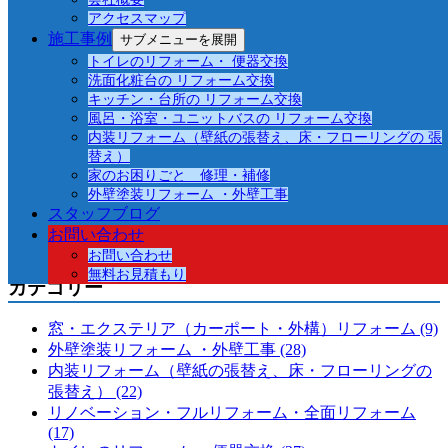
いつやってくるかわからない地震 リフォームで
アクセスマップ
今から出来ることとは？
施工事例
サブメニューを展開
心地よい暮らしをつくる3月発売の新商品コン
トイレのリフォーム・ 便器交換
ロ’Nest’
洗面化粧台の リフォーム交換
キッチン・台所の リフォーム交換
コストが抑えられ選択肢の多い中古物件を買って
風呂・浴室・ユニットバスの リフォーム交換
リフォームについて解説
内装リフォーム（壁紙の張替え、床・フローリングの 張
トイレリフォームで悩む便器の色 おすすめの色
替え）
は？
家のお困りごと 修理・補修
アイランドキッチンにして後悔！？～メリットと
外壁塗装リフォーム ・外壁工事
デメリットについて
スタッフブログ
オール電化リフォームって実際どうなの？お得な
お問い合わせ
キャンペーンあり？
お問い合わせ
無料お見積もり
カテゴリー
窓・エクステリア（カーポート・外構）リフォーム (9)
外壁塗装リフォーム ・外壁工事 (28)
内装リフォーム（壁紙の張替え、床・フローリングの
張替え） (22)
リノベーション・フルリフォーム・全面リフォーム
(17)