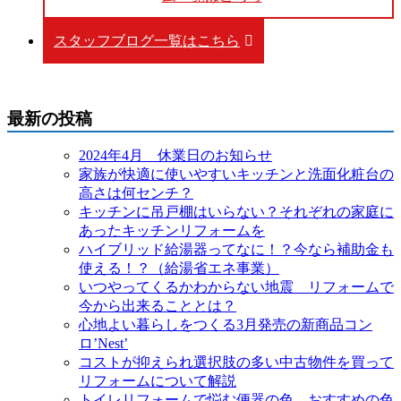
スタッフブログ一覧はこちら
最新の投稿
2024年4月 休業日のお知らせ
家族が快適に使いやすいキッチンと洗面化粧台の
高さは何センチ？
キッチンに吊戸棚はいらない？それぞれの家庭に
あったキッチンリフォームを
ハイブリッド給湯器ってなに！？今なら補助金も
使える！？（給湯省エネ事業）
いつやってくるかわからない地震 リフォームで
今から出来ることとは？
心地よい暮らしをつくる3月発売の新商品コン
ロ’Nest’
コストが抑えられ選択肢の多い中古物件を買って
リフォームについて解説
トイレリフォームで悩む便器の色 おすすめの色