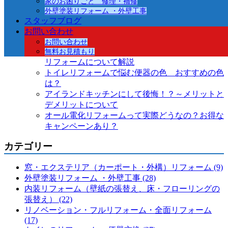
家のお困りごと 修理・補修
いつやってくるかわからない地震 リフォームで
外壁塗装リフォーム ・外壁工事
今から出来ることとは？
スタッフブログ
心地よい暮らしをつくる3月発売の新商品コン
お問い合わせ
ロ’Nest’
お問い合わせ
コストが抑えられ選択肢の多い中古物件を買って
無料お見積もり
リフォームについて解説
トイレリフォームで悩む便器の色 おすすめの色
は？
アイランドキッチンにして後悔！？～メリットと
デメリットについて
オール電化リフォームって実際どうなの？お得な
キャンペーンあり？
カテゴリー
窓・エクステリア（カーポート・外構）リフォーム (9)
外壁塗装リフォーム ・外壁工事 (28)
内装リフォーム（壁紙の張替え、床・フローリングの
張替え） (22)
リノベーション・フルリフォーム・全面リフォーム
(17)