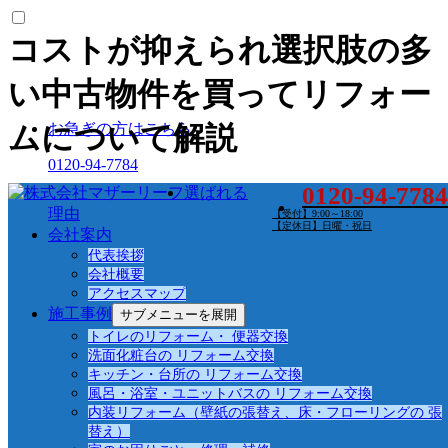
コストが抑えられ選択肢の多
い中古物件を買ってリフォー
お急ぎの方はこちら
ムについて解説
0120-94-7784
0120-94-7784
選ばれる
メールでのご相談はこちら
理由
【受付】9:00～18:00
【定休日】日曜・祝日
会社案内
お問い合わせ
代表挨拶
最新の投稿
会社概要
アクセスマップ
施工事例
サブメニューを展開
2024年4月 休業日のお知らせ
トイレのリフォーム・ 便器交換
家族が快適に使いやすいキッチンと洗面化粧台の
洗面化粧台の リフォーム交換
高さは何センチ？
キッチン・台所の リフォーム交換
キッチンに吊戸棚はいらない？それぞれの家庭に
風呂・浴室・ユニットバスの リフォーム交換
あったキッチンリフォームを
内装リフォーム（壁紙の張替え、床・フローリングの 張
ハイブリッド給湯器ってなに！？今なら補助金も
替え）
使える！？（給湯省エネ事業）