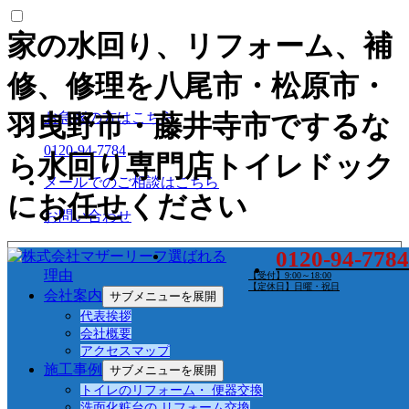
家の水回り、リフォーム、補
修、修理を八尾市・松原市・
お急ぎの方はこちら
羽曳野市・藤井寺市でするな
0120-94-7784
ら水回り専門店トイレドック
メールでのご相談はこちら
にお任せください
お問い合わせ
0120-94-7784
水回り専門店トイレドックについて
選ばれる
理由
【受付】9:00～18:00
【定休日】日曜・祝日
選ばれる理由
会社案内
サブメニューを展開
会社案内
代表挨拶
代表挨拶
会社概要
アクセスマップ
会社概要
施工事例
サブメニューを展開
中小企業庁 事業計画強化計画
アクセスマップ
トイレのリフォーム・ 便器交換
洗面化粧台の リフォーム交換