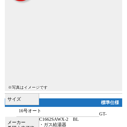
サイズ
標準仕様
16号オート
GT-
C1662SAWX-2 BL
メーカー
・ガス給湯器