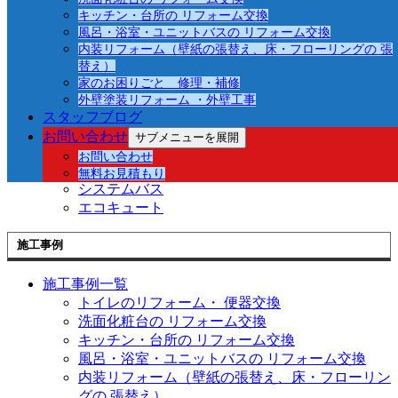
キッチン・台所の リフォーム交換
リフォームメニュー
風呂・浴室・ユニットバスの リフォーム交換
内装リフォーム（壁紙の張替え、床・フローリングの 張
リフォームメニュー一覧
替え）
トイレ
家のお困りごと 修理・補修
給湯器
外壁塗装リフォーム ・外壁工事
ビルトインコンロ
スタッフブログ
レンジフード（換気扇）
お問い合わせ
サブメニューを展開
洗面化粧台
お問い合わせ
キッチン
無料お見積もり
システムバス
エコキュート
施工事例
施工事例一覧
トイレのリフォーム・ 便器交換
洗面化粧台の リフォーム交換
キッチン・台所の リフォーム交換
風呂・浴室・ユニットバスの リフォーム交換
内装リフォーム（壁紙の張替え、床・フローリン
グの 張替え）