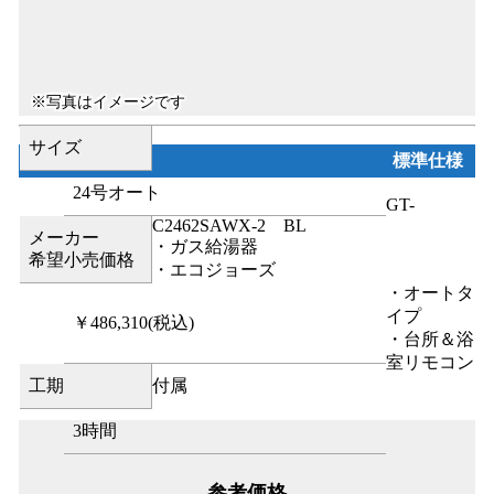
サイズ
標準仕様
24号オート
GT-
C2462SAWX-2 BL
メーカー
・ガス給湯器
希望小売価格
・エコジョーズ
・オートタ
イプ
￥486,310
(税込)
・台所＆浴
室リモコン
工期
付属
3時間
参考価格