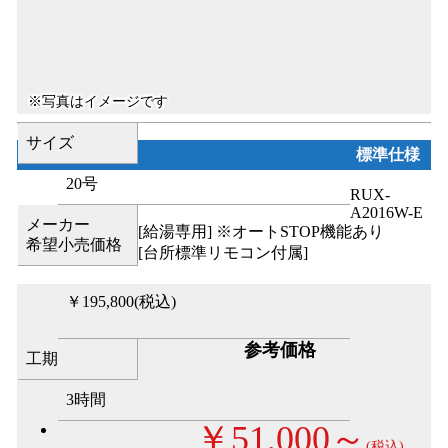
サイズ
標準仕様
20号
RUX-
A2016W-E
メーカー
[給湯専用] ※オートSTOP機能あり
希望小売価格
[台所標準リモコン付属]
￥195,800
(税込)
参考価格
工期
3時間
￥51,000～
(税込)